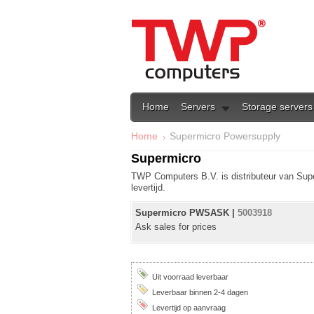
Home
Servers
Storage servers
Home
Supermicro Powersupply
Supermicro
TWP Computers B.V. is distributeur van Super
levertijd.
Supermicro PWSASK |
5003918
Ask sales for prices
Uit voorraad leverbaar
Leverbaar binnen 2-4 dagen
Levertijd op aanvraag