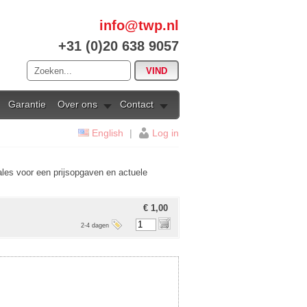
info@twp.nl
+31 (0)20 638 9057
Garantie
Over ons
Contact
English
|
Log in
ales voor een prijsopgaven en actuele
€ 1,00
2-4 dagen